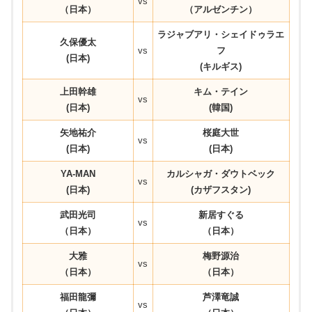
vs
（日本）
（アルゼンチン）
ラジャブアリ・シェイドゥラエ
久保優太
vs
フ
(日本)
(キルギス)
上田幹雄
キム・テイン
vs
(日本)
(韓国)
矢地祐介
桜庭大世
vs
(日本)
(日本)
YA-MAN
カルシャガ・ダウトベック
vs
(日本)
(
カザフスタン
)
武田光司
新居すぐる
vs
（日本）
（日本）
大雅
梅野源治
vs
（日本）
（日本）
福田龍彌
芦澤竜誠
vs