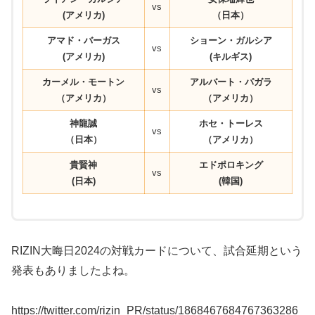
vs
(アメリカ)
（日本）
アマド・バーガス
ショーン・ガルシア
vs
(アメリカ)
(キルギス)
カーメル・モートン
アルバート・パガラ
vs
（アメリカ）
（アメリカ）
神龍誠
ホセ・トーレス
vs
（日本）
（アメリカ）
貴賢神
エドポロキング
vs
(日本)
(韓国)
RIZIN大晦日2024の対戦カードについて、試合延期という
発表もありましたよね。
https://twitter.com/rizin_PR/status/1868467684767363286