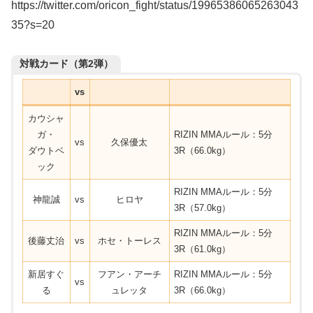
https://twitter.com/oricon_fight/status/19965386065263043
35?s=20
対戦カード（第2弾）
vs
カウシャ
ガ・
RIZIN MMAルール：5分
vs
久保優太
ダウトベ
3R（66.0kg）
ック
RIZIN MMAルール：5分
神龍誠
vs
ヒロヤ
3R（57.0kg）
RIZIN MMAルール：5分
後藤丈治
vs
ホセ・トーレス
3R（61.0kg）
新居すぐ
フアン・アーチ
RIZIN MMAルール：5分
vs
る
ュレッタ
3R（66.0kg）