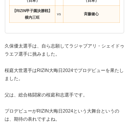
（日本）
（日本）
【RIZIN甲子園決勝戦】
vs
⻫藤健心
横内三旺
久保優太選手は、自ら志願してラジャブアリ・シェイドゥ
ラエフ選手に挑みました。
桜庭大世選手はRIZIN大晦日2024でプロデビューを果たし
ました。
父は、総合格闘家の桜庭和志選手です。
プロデビューがRIZIN大晦日2024という大舞台というの
は、期待の表れですよね。