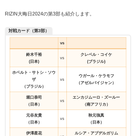
RIZIN大晦日2024の第3部も紹介します。
対戦カード（第3部）
vs
鈴木千裕
クレベル・コイケ
vs
(日本)
(ブラジル)
ホベルト・サトシ・ソウ
ウガール・ケラモフ
ザ
vs
（アゼルバイジャン）
（ブラジル）
堀口恭司
エンカジムーロ・ズールー
vs
（日本）
（南アフリカ）
元谷友貴
秋元強真
vs
（日本）
（日本）
伊澤星花
ルシア・アプデルガリム