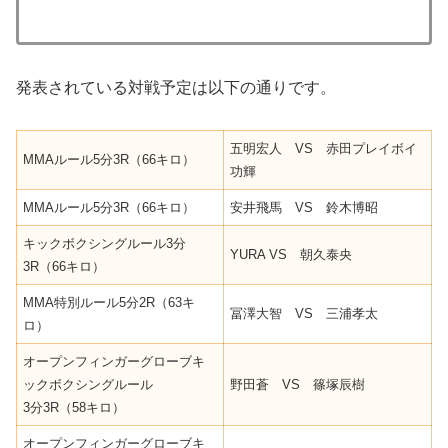
発表されている対戦予定は以下の通りです。
五明宏人 VS 赤田プレイボイ
MMAルール5分3R（66キロ）
功輝
MMAルール5分3R（66キロ）
安井飛馬 VS 鈴木博昭
キックボクシングルール3分
YURA VS 朝久泰央
3R（66キロ）
MMA特別ルール5分2R（63キ
冨澤大智 VS 三浦孝太
ロ）
オープンフィンガーグローブキ
ックボクシングルール
野田蒼 VS 篠塚辰樹
3分3R（58キロ）
オープンフィンガーグローブキ