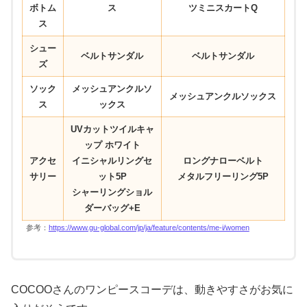
ボトム
ス
ツミニスカートQ
ス
シュー
ベルトサンダル
ベルトサンダル
ズ
ソック
メッシュアンクルソ
メッシュアンクルソックス
ス
ックス
UVカットツイルキャ
ップ ホワイト
アクセ
イニシャルリングセ
ロングナローベルト
サリー
ット5P
メタルフリーリング5P
シャーリングショル
ダーバッグ+E
参考：
https://www.gu-global.com/jp/ja/feature/contents/me-i/women
COCOOさんのワンピースコーデは、動きやすさがお気に