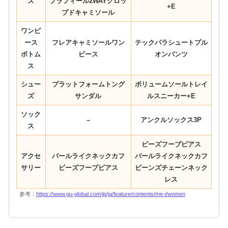
ス
ブラフィール2WAYクロッ
+E
プドキャミソール
ワンピ
ース
フレアキャミソールワン
テックパラシュートプル
ボトム
ピース
オンパンツ
ス
シュー
プラットフォームトング
ボリュームソールトレイ
ズ
サンダル
ルスニーカー+E
ソック
–
アンクルソックス3P
ス
ビーズフープピアス
アクセ
パールライクネックカフ
パールライクネックカフ
サリー
ビーズフープピアス
ビーンズチェーンネック
レス
参考：
https://www.gu-global.com/jp/ja/feature/contents/me-i/women