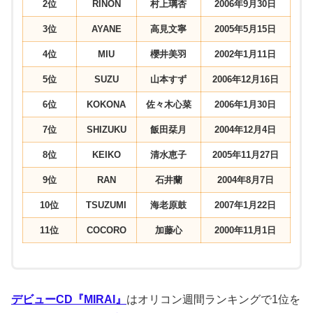
2位
RINON
村上璃杏
2006年9月30日
3位
AYANE
高見文寧
2005年5月15日
4位
MIU
櫻井美羽
2002年1月11日
5位
SUZU
山本すず
2006年12月16日
6位
KOKONA
佐々木心菜
2006年1月30日
7位
SHIZUKU
飯田栞月
2004年12月4日
8位
KEIKO
清水恵子
2005年11月27日
9位
RAN
石井蘭
2004年8月7日
10位
TSUZUMI
海老原鼓
2007年1月22日
11位
COCORO
加藤心
2000年11月1日
デビューCD『MIRAI』
はオリコン週間ランキングで1位を