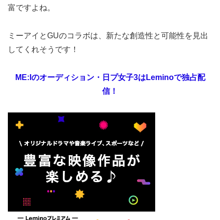
富ですよね。
ミーアイとGUのコラボは、新たな創造性と可能性を見出
してくれそうです！
ME:Iのオーディション・日プ女子3はLeminoで独占配
信！