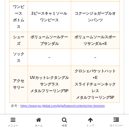
ワンピ
ース
2ピースキャミソール
コクーンジョガープルオ
ボトム
ワンピース
ンパンツ
ス
シュー
ボリュームソールテー
ボリュームソールスポー
ズ
プサンダル
ツサンダル+E
ソック
–
–
ス
クロシェバケットハット
UVカットレクタングル
+E
アクセ
サングラス
スライドチェーンネック
サリー
メタルフリーリング5P
レス
メタルフリーリング5P
参考：
https://www.gu-global.com/jp/ja/feature/contents/me-i/women
メニュー
ホーム
検索
トップ
サイドバー