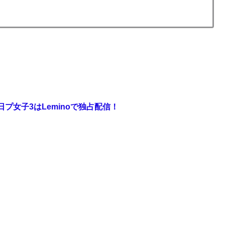
日プ女子3はLeminoで独占配信！