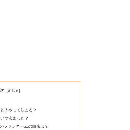
次
はどうやって決まる？
はいつ決まった？
INIのファンネームの由来は？