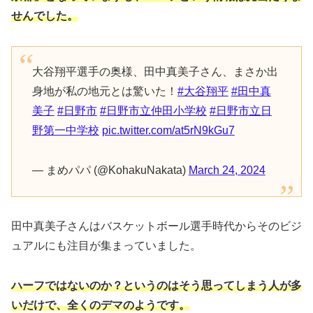
せんでした。
大谷翔平選手の奥様、田中真美子さん、まさか出
身地が私の地元とは驚いた！
#大谷翔平
#田中真
美子
#日野市
#日野市立仲田小学校
#日野市立日
野第一中学校
pic.twitter.com/at5rN9kGu7
— まめパパ (@KohakuNakata)
March 24, 2024
田中真美子さんはバスケットボール選手時代からそのビジ
ュアルにも注目が集まっていました。
ハーフではないのか？というのはそう思ってしまう人が多
いだけで、全くのデマのようです。