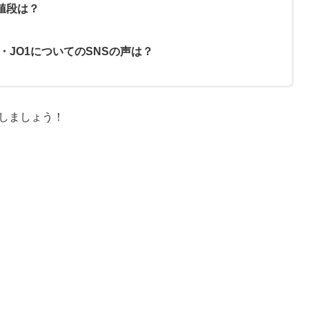
値段は？
NI・JO1についてのSNSの声は？
手しましょう！