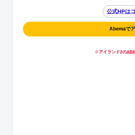
公式HPは
Abemaで
※
アイランド2の
AB