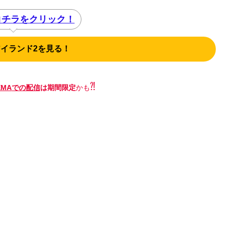
コチラをクリック！
アイランド2を見る！
⁈
EMA
での配信
は期間限定
かも