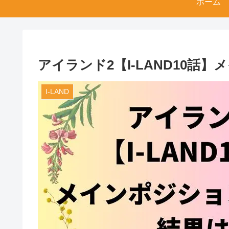
ホーム
アイランド2【I-LAND10
I-LAND