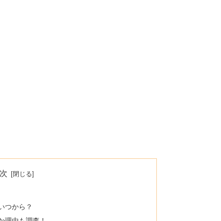
次
いつから？
か理由も調査！