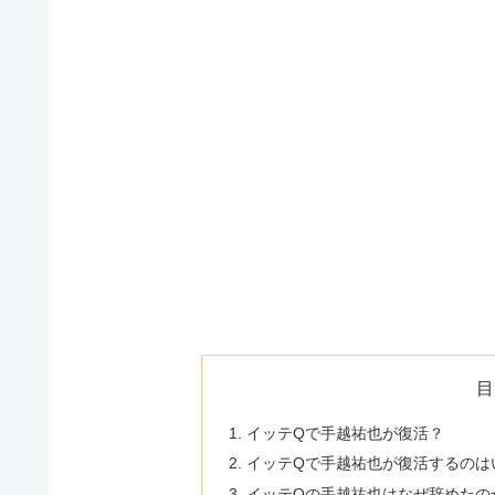
目
イッテQで手越祐也が復活？
イッテQで手越祐也が復活するのは
イッテQの手越祐也はなぜ辞めたの