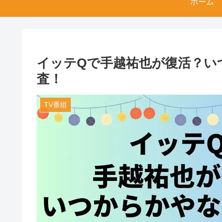
ホーム
イッテQで手越祐也が復活？い
査！
TV番組