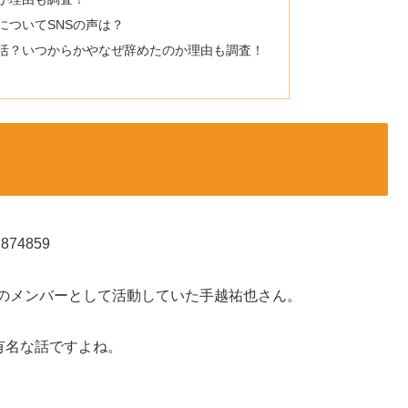
についてSNSの声は？
活？いつからかやなぜ辞めたのか理由も調査！
77874859
Sのメンバーとして活動していた手越祐也さん。
有名な話ですよね。