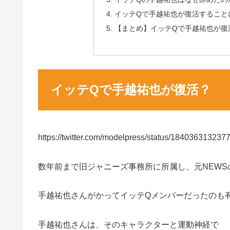
イッテQで手越祐也が復活すること
【まとめ】イッテQで手越祐也が復
イッテQで手越祐也が復活？
https://twitter.com/modelpress/status/18403631323
数年前まで旧ジャニーズ事務所に所属し、元NEW
手越祐也さんがかってイッテQメンバーだったのも
手越祐也さんは、そのキャラクターと運動神経で