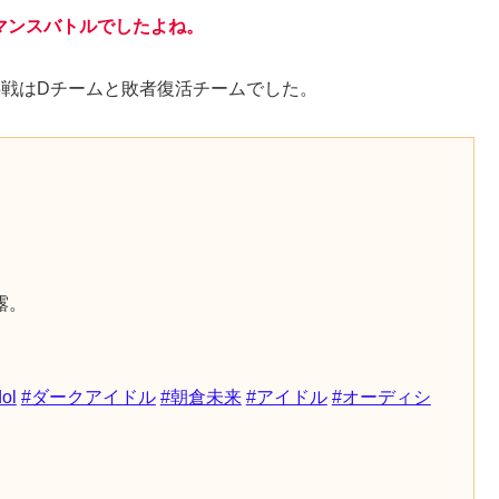
マンスバトルでしたよね。
半戦はDチームと敗者復活チームでした。
。
露。
ol
#ダークアイドル
#朝倉未来
#アイドル
#オーディシ